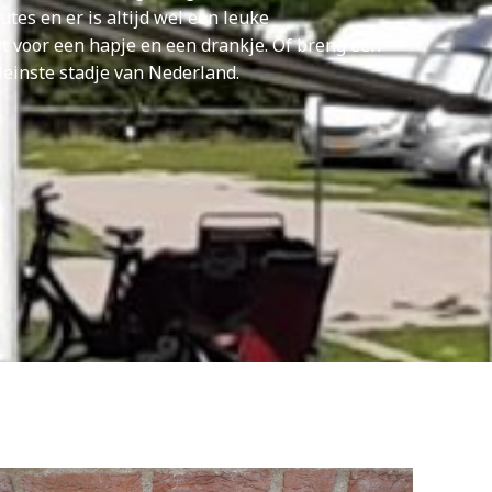
utes en er is altijd wel een leuke
t voor een hapje en een drankje. Of breng een
leinste stadje van Nederland.