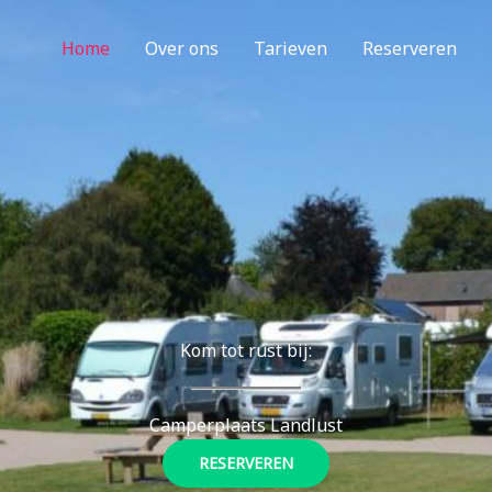
Home
Over ons
Tarieven
Reserveren
Kom tot rust bij:
Camperplaats Landlust
RESERVEREN