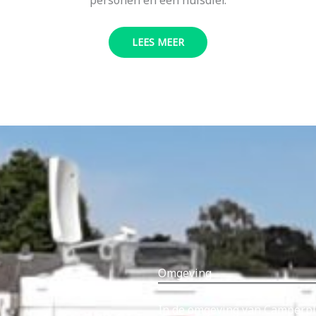
LEES MEER
Omgeving
In de omgeving van Camperpla