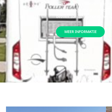
zijn tal van wandel- en fietsro
horecagelegenheid in de buur
bezoek aan Bronkhorst, het k
MEER INFORMATIE