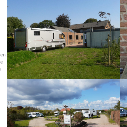
ten
ie
e